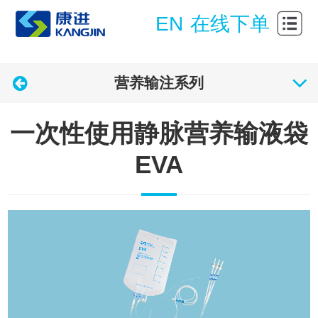
站首
关
EN
在线下单
页
于我
研
营养输注系列
们
发中
产
心
品中
新
一次性使用静脉营养输液袋
心
闻中
加
EVA
心
入我
合
们
作伙
关
伴
联企
联
业
系我
们