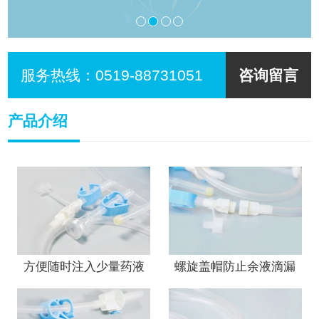
服务热线：
0519-88731051
咨询留言
产品介绍
方便随时注入少量药液
螺旋盖帽防止余液滴漏